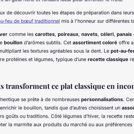
eux de découvrir toutes les étapes de préparation dans leurs
au-feu de bœuf traditionnel
mis à l'honneur sur différentes ta
ver
comme les
carottes
,
poireaux
,
navets
,
céleri
,
panais
le
bouillon
d’arômes subtils. Cet
assortiment coloré
offre a
multipliant les textures agréables sous la dent. Le
pot-au-fe
ntre protéines et légumes, typique d’une
recette classique
re
s transforment ce plat classique en inco
hentique se prête à de nombreuses
personnalisations
. Cer
nrichir le bouillon, tandis que d’autres choisissent un
asso
rs goûts ou traditions. Côté légumes d’hiver, la recette reste
ter la marmite aux produits du marché ou aux préférences 