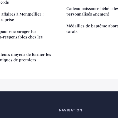
 code
Cadeau naissance bébé : de
 affaires à Montpellier :
personnalisés иnemen!
treprise
Médailles de baptême abord
 pour encourager les
carats
-responsables chez les
lleurs moyens de former les
hniques de premiers
NAVIGATION