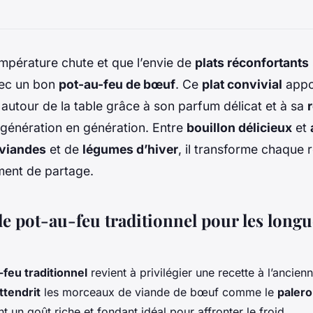
mpérature chute et que l’envie de
plats réconfortants
vec un bon
pot-au-feu de bœuf
. Ce
plat convivial
appor
utour de la table grâce à son parfum délicat et à sa
r
 génération en génération. Entre
bouillon délicieux
et
 viandes
et de
légumes d’hiver
, il transforme chaque 
ment de partage.
e pot-au-feu traditionnel pour les longu
-feu traditionnel
revient à privilégier une recette à l’ancien
ttendrit
les morceaux de viande de bœuf comme le
paler
ant un goût riche et fondant idéal pour affronter le froid.