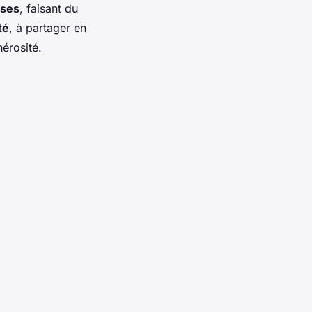
nses
, faisant du
té
, à partager en
nérosité.