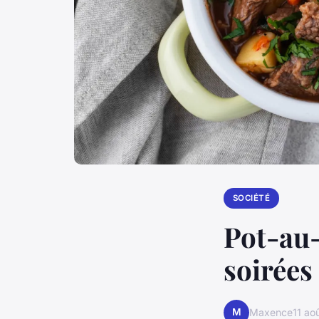
SOCIÉTÉ
Pot-au-
soirées
M
Maxence
11 ao