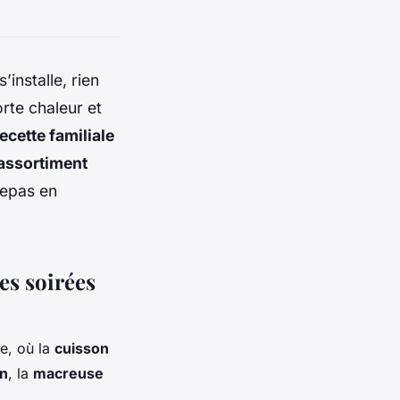
s’installe, rien
te chaleur et
ecette familiale
assortiment
repas en
es soirées
ne, où la
cuisson
on
, la
macreuse