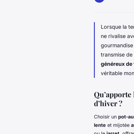
Lorsque la te
ne rivalise a
gourmandise a
transmise de
généreux de
véritable mo
Qu’apporte l
d’hiver ?
Choisir un
pot-au
lente
et mijotée
a
ou le
jarret
, offr