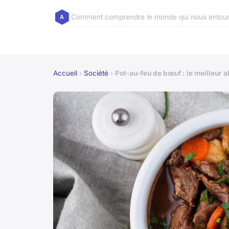
Comment comprendre le monde qui nous entour
Accueil
›
Société
›
Pot-au-feu de bœuf : le meilleur a