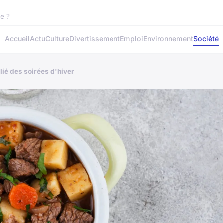
e ?
Accueil
Actu
Culture
Divertissement
Emploi
Environnement
Société
llié des soirées d'hiver