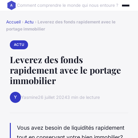
Comment comprendre le monde qui nous entoure ?
Accueil
›
Actu
›
Leverez des fonds rapidement avec le
portage immobilier
ACTU
Leverez des fonds
rapidement avec le portage
immobilier
Y
Yasmine
26 juillet 2024
3 min de lecture
Vous avez besoin de liquidités rapidement
tout en conservant votre bien immobilier?