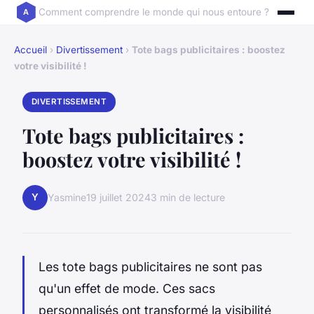
Comment comprendre le monde qui nous entoure ?
Accueil
›
Divertissement
›
Tote bags publicitaires : boostez
votre visibilité !
DIVERTISSEMENT
Tote bags publicitaires :
boostez votre visibilité !
Y
Yasmine
19 juillet 2024
3 min de lecture
Les tote bags publicitaires ne sont pas
qu'un effet de mode. Ces sacs
personnalisés ont transformé la visibilité