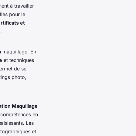
ent à travailler
les pour le
rtificats et
.
u maquillage. En
e
et techniques
permet de se
tings photo,
tion Maquillage
s compétences en
aisissants. Les
atographiques et